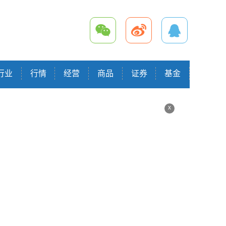
行业
行情
经营
商品
证券
基金
x