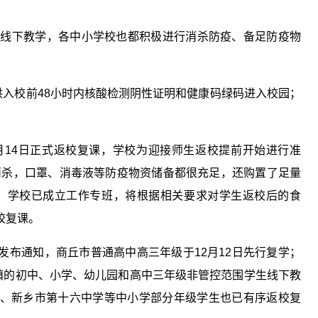
复线下教学，各中小学校也都积极进行消杀防疫、备足防疫物
供入校前48小时内核酸检测阴性证明和健康码绿码进入校园；
月14日正式返校复课，学校为迎接师生返校提前开始进行准
消杀，口罩、消毒液等防疫物资储备都很充足，还购置了足量
，学校已成立工作专班，将根据相关要求对学生返校后的食
校复课。
发布通知，商丘市普通高中高三年级于12月12日先行复学；
乡镇的初中、小学、幼儿园和高中三年级非管控范围学生线下教
、新乡市第十六中学等中小学部分年级学生也已有序返校复