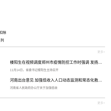
关键词:
扣除
系列
更多+
楼阳生在视频调度郑州市疫情防控工作时强调 发扬斗争
11月14日，省委书记楼阳生主持召开
河南出台意见 加强低收入人口动态监测和常态化救助帮扶
河南省人民政府办公厅关于加强低收
更多+