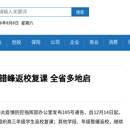
搜索
26年8月8日 星期六
业
创投
保险
公司
企业
商业
消费
批错峰返校复课 全省多地启
肺炎疫情防控
指挥部办公室发布165号通告，自12月14日起，
组织高三年级学生返校复课；其他学段、年级暂缓返校，继续