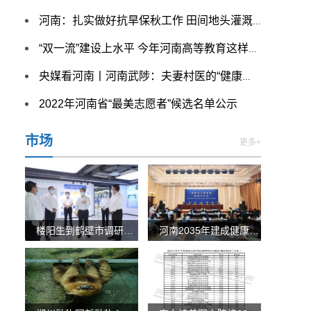
河南：扎实做好抗旱保秋工作 田间地头灌溉忙
“双一流”建设上水平 今年河南高等教育这样发力
央媒看河南丨河南武陟：夫妻村医的“健康夜校”
2022年河南省“最美志愿者”候选名单公示
市场
更多+
楼阳生到鹤壁市调研时强调 聚焦聚力乘势而上 打造高质
河南2035年建成健康中原 人均预期寿命达到80岁