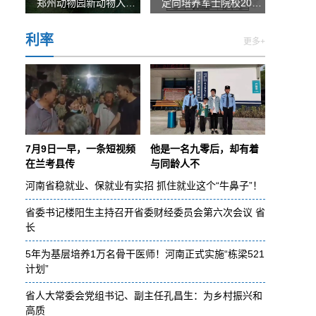
郑州动物园新动物入驻 快来围观你们的“闪电”树懒
定向培养军士院校2022年在河南省招生体格检查控制分数线
利率
更多+
7月9日一早，一条短视频
他是一名九零后，却有着
在兰考县传
与同龄人不
河南省稳就业、保就业有实招 抓住就业这个“牛鼻子”！
省委书记楼阳生主持召开省委财经委员会第六次会议 省
长
5年为基层培养1万名骨干医师！河南正式实施“栋梁521
计划”
省人大常委会党组书记、副主任孔昌生：为乡村振兴和
高质