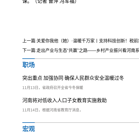
课。（记者 曹萍 冯军福）
上一篇:关爱你我他（她）·温暖千万家丨支持科技创新！税前
下一篇:走出产业与生态“共赢”之路——乡村产业振兴看河南
职场
突出重点 加强协同 确保人民群众安全温暖过冬
11月13日，省政府召开全省今冬保暖
河南将对低收入人口子女教育实施救助
11月14日，根据河南省教育厅消息，
宏观